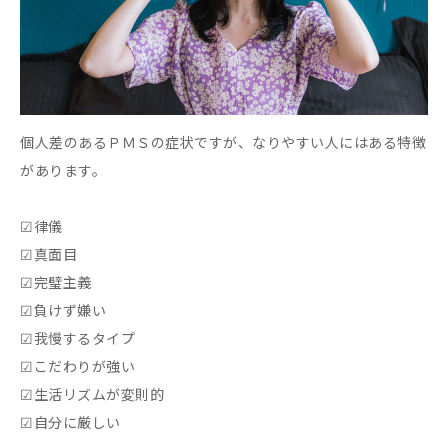
個人差のあるＰＭＳの症状ですが、なりやすい人にはある特徴
があります。
☑律儀
☑真面目
☑完璧主義
☑負けず嫌い
☑我慢するタイプ
☑こだわりが強い
☑生活リズムが変則的
☑自分に厳しい