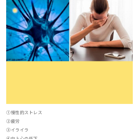
①慢性的ストレス
②疲労
③イライラ
④向上心の低下