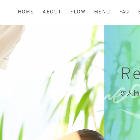
HOME
ABOUT
FLOW
MENU
FAQ
Re
求人情